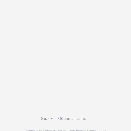
Язык
Обратная связь
Community Software by Invision Power Services, Inc.