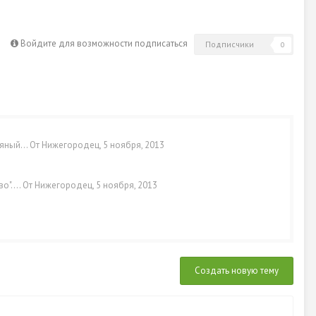
Войдите для возможности подписаться
Подписчики
0
ряный…
От
Нижегородец
,
5 ноября, 2013
во".…
От
Нижегородец
,
5 ноября, 2013
Создать новую тему