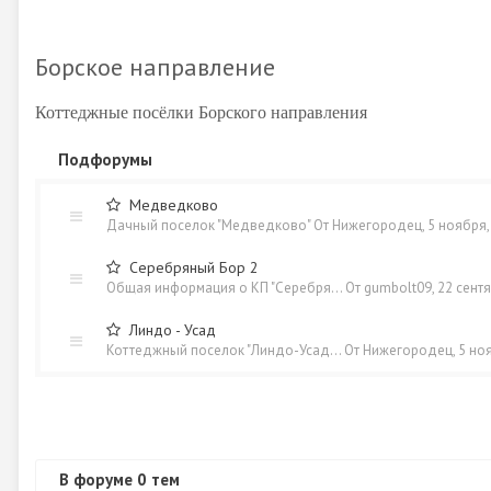
Борское направление
Коттеджные посёлки Борского направления
Подфорумы
Медведково
Дачный поселок "Медведково"
От
Нижегородец
,
5 ноября,
Серебряный Бор 2
Общая информация о КП "Серебря…
От
gumbolt09
,
22 сентя
Линдо - Усад
Коттеджный поселок "Линдо-Усад…
От
Нижегородец
,
5 но
В форуме 0 тем