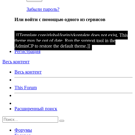
Забыли пароль?
Или войти с помощью одного из сервисов
[[Template core/global/login/vkontakte does not exist. This
theme may be out of date. Run the support tool in the
AdminCP to restore the default theme.]]
Регистрация
Весь контент
Весь контент
This Forum
Расширенный поиск
Форумы