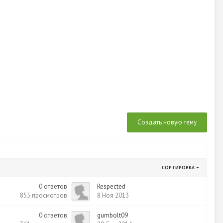
Создать новую тему
СОРТИРОВКА
0
ответов
Respected
855
просмотров
8 Ноя 2013
0
ответов
gumbolt09