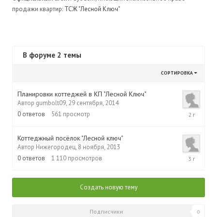
продажи квартир:
ТСЖ "Лесной Ключ"
В форуме 2 темы
СОРТИРОВКА
Планировки коттеджей в КП "Лесной Ключ"
Автор
gumbolt09
,
29 сентября, 2014
29
0
ответов
561
просмотр
сентября,
2014
Коттеджный посёлок "Лесной ключ"
Автор
Нижегородец
,
8 ноября, 2013
8
0
ответов
1 110
просмотров
ноября,
2013
Создать новую тему
Подписчики
0