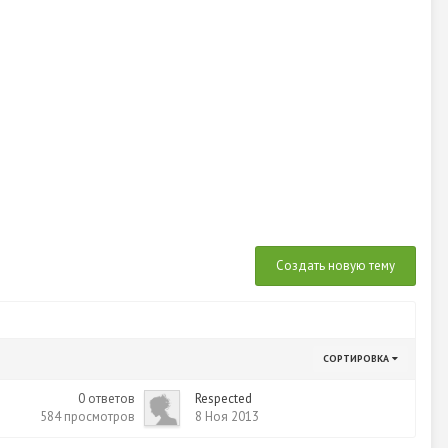
Создать новую тему
СОРТИРОВКА
0
ответов
Respected
584
просмотров
8 Ноя 2013