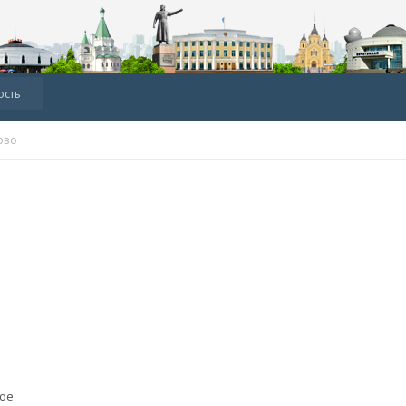
ость
ово
ное