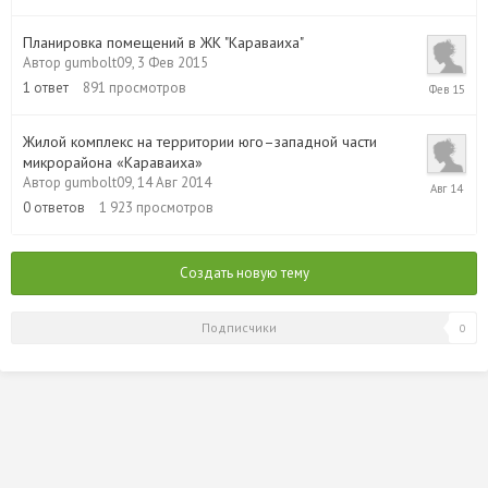
Фев
2015
Планировка помещений в ЖК "Караваиха"
Автор
gumbolt09
,
3 Фев 2015
3
1
ответ
891
просмотров
Фев
2015
Жилой комплекс на территории юго–западной части
микрорайона «Караваиха»
14
Автор
gumbolt09
,
14 Авг 2014
Авг
0
ответов
1 923
просмотров
2014
Создать новую тему
Подписчики
0