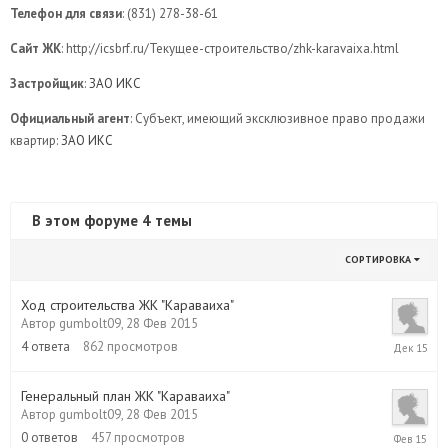
Телефон для связи
: (831) 278-38-61
Сайт ЖК
: http://icsbrf.ru/Текущее-строительство/zhk-karavaixa.html
Застройщик
:
ЗАО ИКС
Официальный агент
: Субъект, имеющий эксклюзивное право продажи
квартир:
ЗАО ИКС
В этом форуме 4 темы
СОРТИРОВКА
Ход строительства ЖК "Караваиха"
Автор
gumbolt09
,
28 Фев 2015
12
4
ответа
862
просмотров
Дек
2015
Генеральный план ЖК "Караваиха"
Автор
gumbolt09
,
28 Фев 2015
28
0
ответов
457
просмотров