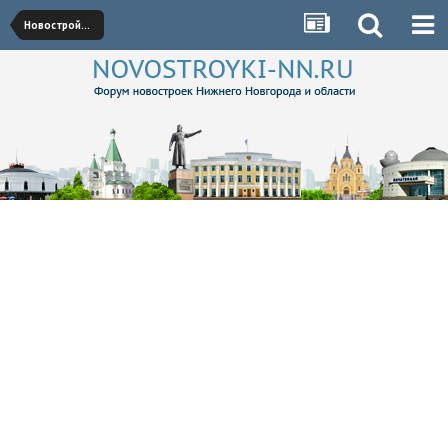
Новостройки Приокского района