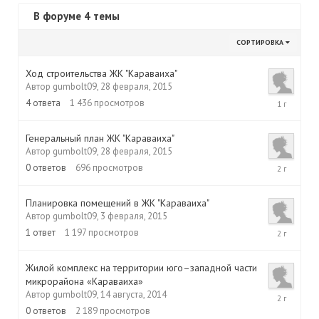
В форуме 4 темы
СОРТИРОВКА
Ход строительства ЖК "Караваиха"
Автор
gumbolt09
,
28 февраля, 2015
12
4
ответа
1 436
просмотров
декабря,
2015
Генеральный план ЖК "Караваиха"
Автор
gumbolt09
,
28 февраля, 2015
28
0
ответов
696
просмотров
февраля,
2015
Планировка помещений в ЖК "Караваиха"
Автор
gumbolt09
,
3 февраля, 2015
3
1
ответ
1 197
просмотров
февраля,
2015
Жилой комплекс на территории юго–западной части
микрорайона «Караваиха»
14
Автор
gumbolt09
,
14 августа, 2014
августа,
0
ответов
2 189
просмотров