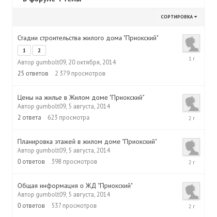
СОРТИРОВКА
Стадии строительства жилого дома "Приокский"
1
2
10
Автор
gumbolt09
,
20 октября, 2014
декабря,
2015
25
ответов
2 379
просмотров
Цены на жилье в Жилом доме "Приокский"
Автор
gumbolt09
,
5 августа, 2014
17
2
ответа
623
просмотра
апреля,
2015
Планировка этажей в жилом доме "Приокский"
Автор
gumbolt09
,
5 августа, 2014
5
0
ответов
398
просмотров
августа,
2014
Общая информация о ЖД "Приокский"
Автор
gumbolt09
,
5 августа, 2014
5
0
ответов
537
просмотров
августа,