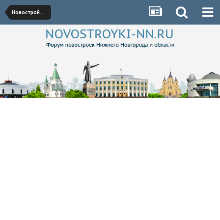
Новостройки Приокского района