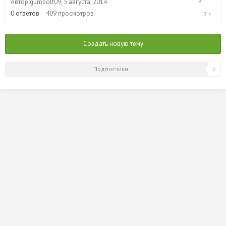
Автор
gumbolt09
,
5 августа, 2014
5
августа,
0
ответов
409
просмотров
2014
Создать новую тему
Подписчики
0