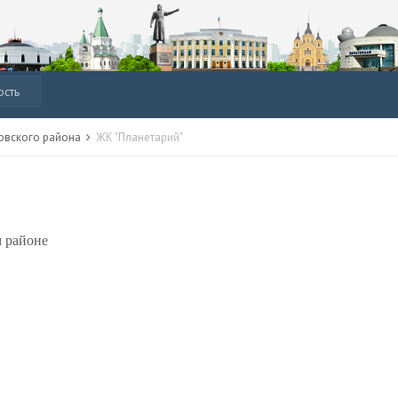
ость
овского района
ЖК "Планетарий"
 районе