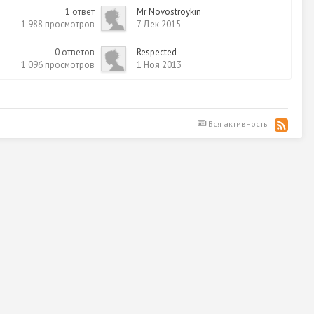
1
ответ
Mr Novostroykin
1 988
просмотров
7 Дек 2015
0
ответов
Respected
1 096
просмотров
1 Ноя 2013
Вся активность