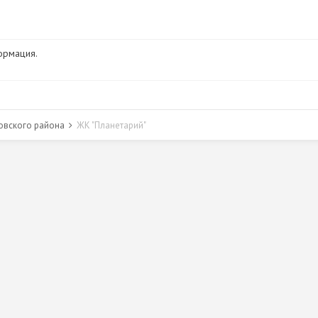
ормация.
овского района
ЖК "Планетарий"