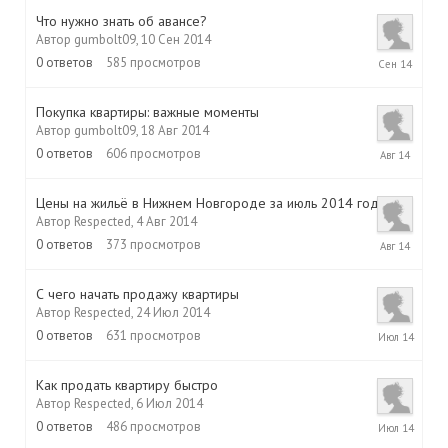
Что нужно знать об авансе?
Автор
gumbolt09
,
10 Сен 2014
10
0
ответов
585
просмотров
Сен
2014
Покупка квартиры: важные моменты
Автор
gumbolt09
,
18 Авг 2014
18
0
ответов
606
просмотров
Авг
2014
Цены на жильё в Нижнем Новгороде за июль 2014 года
Автор
Respected
,
4 Авг 2014
4
0
ответов
373
просмотров
Авг
2014
С чего начать продажу квартиры
Автор
Respected
,
24 Июл 2014
24
0
ответов
631
просмотров
Июл
2014
Как продать квартиру быстро
Автор
Respected
,
6 Июл 2014
6
0
ответов
486
просмотров
Июл