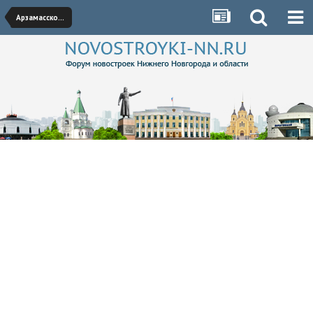
Арзамасское направление