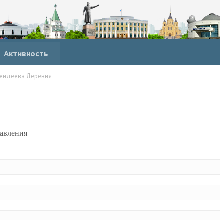
Активность
ендеева Деревня
равления