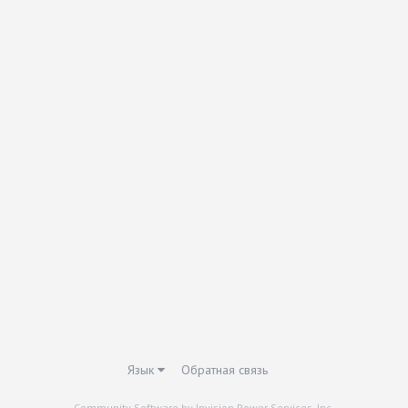
Язык
Обратная связь
Community Software by Invision Power Services, Inc.