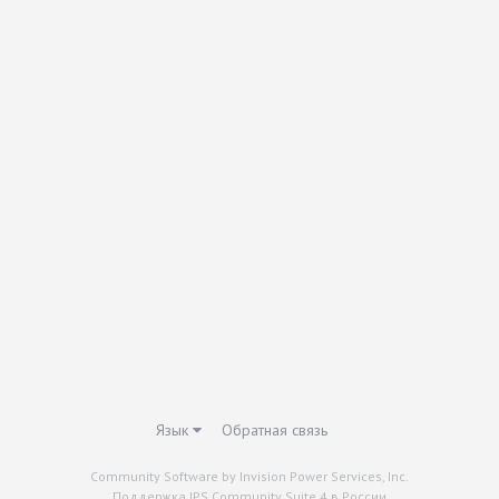
Язык
Обратная связь
Community Software by Invision Power Services, Inc.
Поддержка IPS Community Suite 4 в России