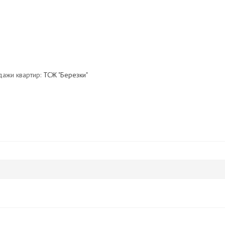
дажи квартир:
ТСЖ "Березки"