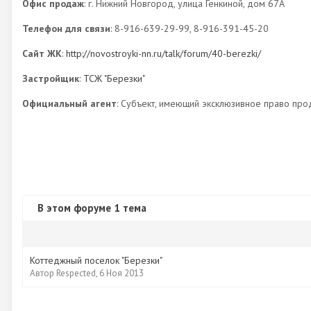
Офис продаж
: г. Нижний Новгород, улица Генкиной, дом 67А
Телефон для связи
: 8-916-639-29-99, 8-916-391-45-20
Сайт ЖК
:
http://novostroyki-nn.ru/talk/forum/40-berezki/
Застройщик
:
ТСЖ "Березки"
Официальный агент
: Субъект, имеющий эксклюзивное право про
В этом форуме 1 тема
Коттеджный поселок "Березки"
Автор
Respected
,
6 Ноя 2013