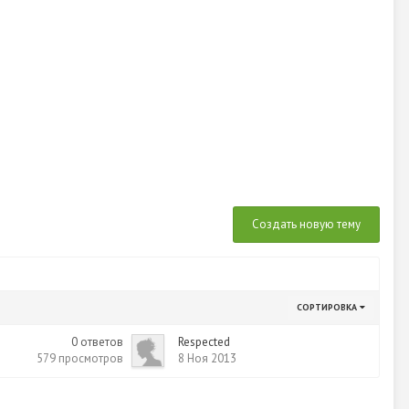
Создать новую тему
СОРТИРОВКА
0
ответов
Respected
579
просмотров
8 Ноя 2013