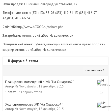
Офис продаж
: г. Нижний Новгород, ул. Ульянова, 12
Телефон для связи
: (831) 436-35-96, (831) 419-54-43, (831) 416-97-
42, (831) 419-42-74
Сайт ЖК
: http://www.603000.ru/oshara.php
Застройщик
:
Агентство «Выбор-Недвижимость»
Официальный агент
: Субъект, имеющий эксклюзивное право продажи
квартир:
Агентство «Выбор-Недвижимость»
В форуме 3 темы
СОРТИРОВКА
Планировки помещений в ЖК "На Ошарской"
Автор
Mr Novostroykin
,
12 декабря, 2015
12
декабря,
1
ответ
317
просмотров
2015
Ход строительства ЖК "На Ошарской"
Автор
Mr Novostroykin
,
12 декабря, 2015
12