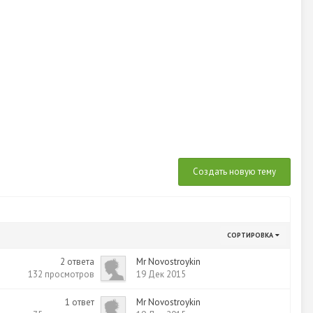
Создать новую тему
СОРТИРОВКА
2
ответа
Mr Novostroykin
132
просмотров
19 Дек 2015
1
ответ
Mr Novostroykin