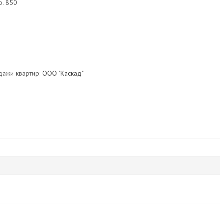
ф. 850
дажи квартир:
ООО "Каскад"