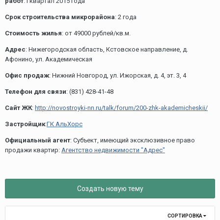
работ
: I квартал 2015 года
Срок строительства микрорайона
: 2 года
Стоимость жилья
: от 49000 рублей/кв.м.
Адрес
: Нижегородская область, Кстовское направление, д.
Афонино, ул. Академическая
Офис продаж
: Нижний Новгород, ул. Ижорская, д. 4, эт. 3, 4
Телефон для связи
: (831) 428-41-48
Сайт ЖК
:
http://novostroyki-nn.ru/talk/forum/200-zhk-akademicheskii/
Застройщик
:
ГК АльХорс
Официальный агент
: Субъект, имеющий эксклюзивное право
продажи квартир:
Агентство недвижимости "Адрес"
Создать новую тему
СОРТИРОВКА