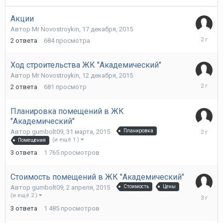
Акции
Автор
Mr Novostroykin
,
17 декабря, 2015
22
2
ответа
684
просмотра
декабря,
2015
Ход строительства ЖК "Академический"
Автор
Mr Novostroykin
,
12 декабря, 2015
15
2
ответа
681
просмотр
декабря,
2015
Планировка помещений в ЖК
"Академический"
23
Автор
gumbolt09
,
31 марта, 2015
Планировка
ноября,
(и ещё 1 )
Помещения
2015
3
ответа
1 765
просмотров
Стоимость помещений в ЖК "Академический"
Автор
gumbolt09
,
2 апреля, 2015
Стоимость
Цены
22
(и ещё 2 )
апреля,
3
ответа
1 485
просмотров
2015