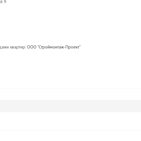
ей 9
дажи квартир:
ООО "Строймонтаж-Проект"