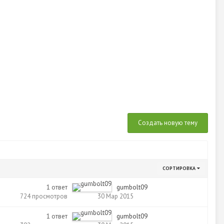
Создать новую тему
СОРТИРОВКА
1
ответ
gumbolt09
724
просмотров
30 Мар 2015
1
ответ
gumbolt09