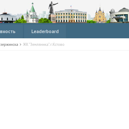
вность
Leaderboard
Дзержинска
ЖК "Земляника". г.Кстово