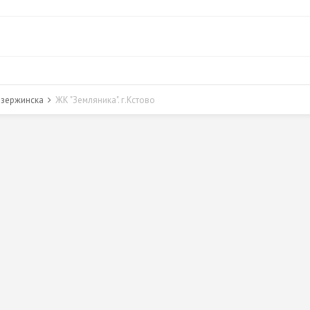
Дзержинска
ЖК "Земляника". г.Кстово