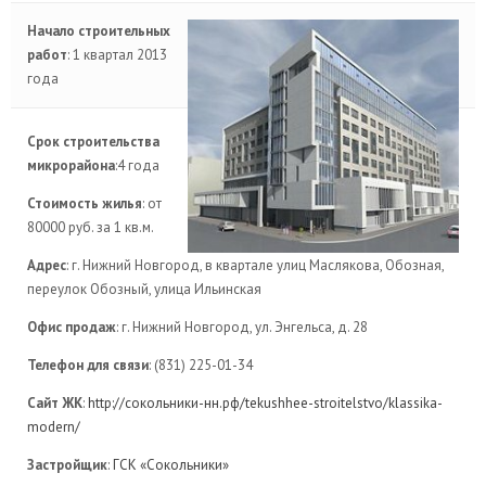
Начало строительных
работ
: 1 квартал 2013
года
Срок строительства
микрорайона
:4 года
Стоимость жилья
: от
80000 руб. за 1 кв.м.
Адрес
: г. Нижний Новгород, в квартале улиц Маслякова, Обозная,
переулок Обозный, улица Ильинская
Офис продаж
: г. Нижний Новгород, ул. Энгельса, д. 28
Телефон для связи
: (831) 225-01-34
Сайт ЖК
:
http://сокольники-нн.рф/tekushhee-stroitelstvo/klassika-
modern/
Застройщик
:
ГСК «Сокольники»