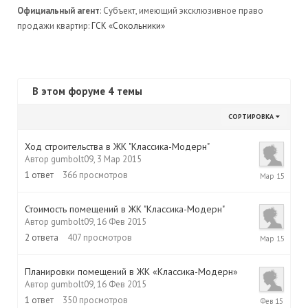
Официальный агент
: Субъект, имеющий эксклюзивное право
продажи квартир:
ГСК «Сокольники»
В этом форуме 4 темы
СОРТИРОВКА
Ход строительства в ЖК "Классика-Моде
рн"
Автор
gumbolt09
,
3 Мар 2015
3
1
ответ
366
просмотров
Мар
2015
Стоимость помещений в ЖК "Классика-Моде
рн"
Автор
gumbolt09
,
16 Фев 2015
3
2
ответа
407
просмотров
Мар
2015
Планировки помещений в ЖК «Классика-Модерн»
Автор
gumbolt09
,
16 Фев 2015
16
1
ответ
350
просмотров