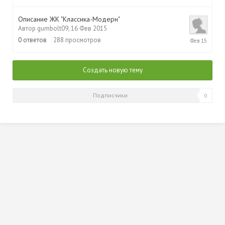
Фев
2015
Описание ЖК "Классика-Моде
рн"
Автор
gumbolt09
,
16 Фев 2015
16
0
ответов
288
просмотров
Фев
2015
Создать новую тему
Подписчики
0