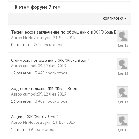
В этом форуме 7 тем
СОРТИРОВКА
Техническое заключение по обрушению в ЖК "Жюль Верн"
Автор
Mr Novostroykin
,
23 Дек 2015
23
0
ответов
350
просмотров
Дек
2015
Стоимость помещений в ЖК "Жюль Верн"
Автор
gumbolt09
,
12 Фев 2015
23
12
ответов
3 425
просмотров
Дек
2015
Ход строительства ЖК "Жюль Верн"
Автор
gumbolt09
,
12 Фев 2015
18
13
ответов
3 482
просмотров
Дек
2015
Акции в ЖК "Жюль Верн"
Автор
Mr Novostroykin
,
13 Дек 2015
13
1
ответ
89
просмотров
Дек