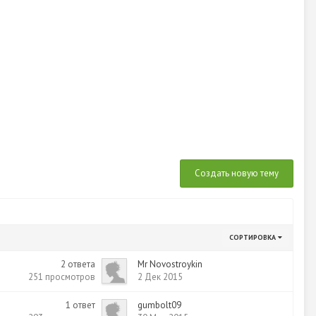
Создать новую тему
СОРТИРОВКА
2
ответа
Mr Novostroykin
251
просмотров
2 Дек 2015
1
ответ
gumbolt09