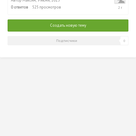
Автор
Максим
,
9 июня, 2015
9
0
ответов
525
просмотров
июня,
2015
Создать новую тему
Подписчики
0