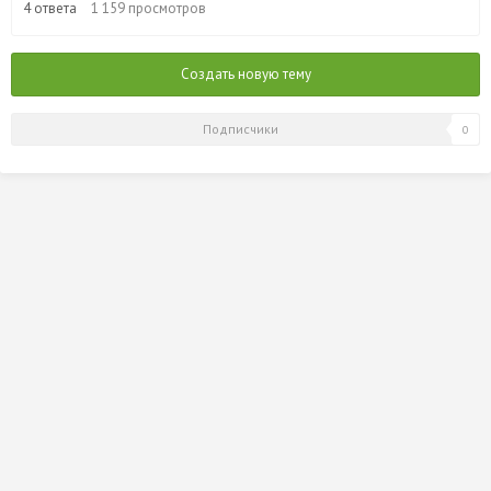
Июл
4
ответа
1 159
просмотров
2015
Создать новую тему
Подписчики
0