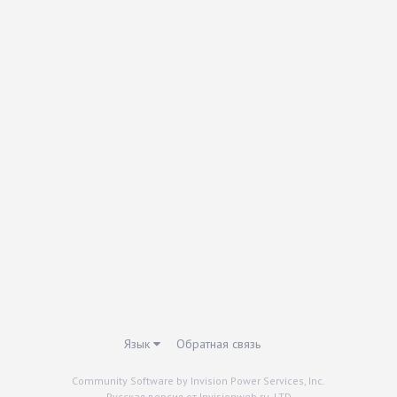
Язык
Обратная связь
Community Software by Invision Power Services, Inc.
Русская версия от Invisionweb.ru, LTD