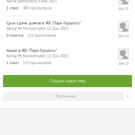
Автор
gumbolt09
,
9 Апр 2015
9
1
ответ
481
просмотров
Апр
2015
Срок сдачи домов в ЖК "Парк Горького"
Автор
Mr Novostroykin
,
11 Дек 2015
11
0
ответов
155
просмотров
Дек
2015
Акции в ЖК "Парк Горького"
Автор
Mr Novostroykin
,
11 Дек 2015
11
1
ответ
113
просмотров
Дек
2015
Создать новую тему
Подписчики
0