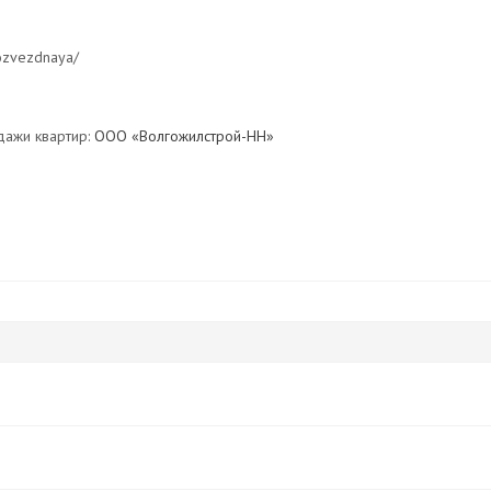
nozvezdnaya/
дажи квартир:
ООО «Волгожилстрой-НН»