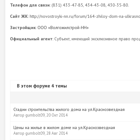
Телефон для связи
: (831) 433-47-85, 434-43-08, 430-35-80.
Сайт ЖК
: http://novostroyki-nn.ru/forum/164-zhiloy-dom-na-ulkras
Застройщик
:
ООО «Волгожилстрой-НН»
Официальный агент
: Субъект, имеющий эксклюзивное право про
В этом форуме 4 темы
Стадии строительства жилого дома на ул.Краснозвездная
Автор
gumbolt09
,
20 Окт 2014
Цены на жилье в жилом доме на ул.Краснозвездная
Автор
gumbolt09
,
28 Авг 2014