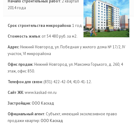
Начало строительных работ
: 2 квартал
2014 года
Срок строительства микрорайона
: 1 год
Стоимость жилья
: от 54 480 руб. за м2.
Адрес
: Нижний Новгород, ул. Победная у жилого дома № 17/2, IV
участок, VI микрорайона
Офис продаж
: Нижний Новгород, ул. Максима Горького, д. 260, 4
этаж, офис 850.
Телефон для связи
: (831) 422-42-04, 410-41-12.
Сайт ЖК
: www.kaskad-nn.ru
Застройщик
:
ООО Каскад
Официальный агент
: Субъект, имеющий эксклюзивное право
продажи квартир:
ООО Каскад