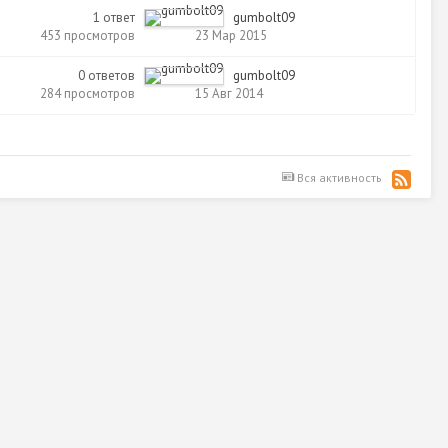
1
ответ
gumbolt09
453
просмотров
23 Мар 2015
0
ответов
gumbolt09
284
просмотров
15 Авг 2014
Вся активность