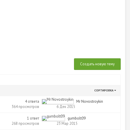
Создать новую тему
СОРТИРОВКА
4
ответа
Mr Novostroykin
364
просмотров
6 Дек 2015
1
ответ
gumbolt09
268
просмотров
23 Мар 2015