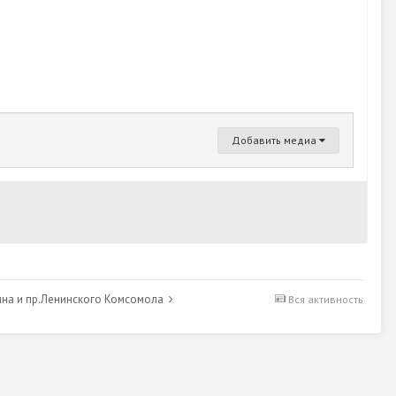
Добавить медиа
кина и пр.Ленинского Комсомола
Вся активность