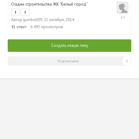
Стадии строительства ЖК "Белый город"
1
2
26
Автор
gumbolt09
,
21 октября, 2014
августа,
2015
41
ответ
6 495
просмотров
Создать новую тему
Подписчики
0