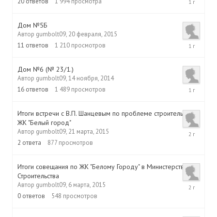
20
ответов
1 994
просмотра
июля,
2015
Дом №5Б
Автор
gumbolt09
,
20 февраля, 2015
3
11
ответов
1 210
просмотров
декабря,
2015
Дом №6 (№ 23/1.)
Автор
gumbolt09
,
14 ноября, 2014
11
16
ответов
1 489
просмотров
декабря,
2015
Итоги встречи с В.П. Шанцевым по проблеме строительства
ЖК "Белый город"
1
Автор
gumbolt09
,
21 марта, 2015
апреля,
2
ответа
877
просмотров
2015
Итоги совещания по ЖК "Белому Городу" в Министерстве
Строительства
6
Автор
gumbolt09
,
6 марта, 2015
марта,
0
ответов
548
просмотров
2015