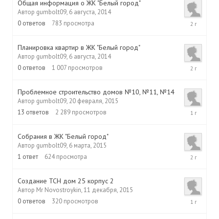
Общая информация о ЖК "Белый город"
Автор
gumbolt09
,
6 августа, 2014
6
0
ответов
783
просмотра
августа,
2014
Планировка квартир в ЖК "Белый город"
Автор
gumbolt09
,
6 августа, 2014
6
0
ответов
1 007
просмотров
августа,
2014
Проблемное строительство домов №10, №11, №14
Автор
gumbolt09
,
20 февраля, 2015
23
13
ответов
2 289
просмотров
декабря,
2015
Собрания в ЖК "Белый город"
Автор
gumbolt09
,
6 марта, 2015
6
1
ответ
624
просмотра
марта,
2015
Создание ТСН дом 25 корпус 2
Автор
Mr Novostroykin
,
11 декабря, 2015
11
0
ответов
320
просмотров
декабря,
2015