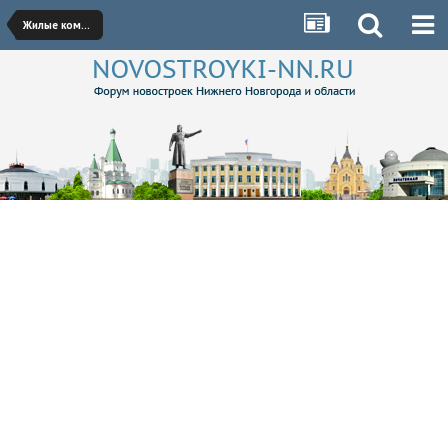
Жилые комплексы Кстово, Бора, Дзержинска