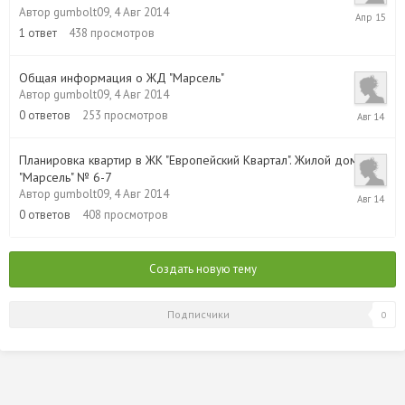
6
Автор
gumbolt09
,
4 Авг 2014
Апр
1
ответ
438
просмотров
2015
Общая информация о ЖД "Марсель"
Автор
gumbolt09
,
4 Авг 2014
4
0
ответов
253
просмотров
Авг
2014
Планировка квартир в ЖК "Европейский Квартал". Жилой дом
"Марсель" № 6-7
4
Автор
gumbolt09
,
4 Авг 2014
Авг
0
ответов
408
просмотров
2014
Создать новую тему
Подписчики
0