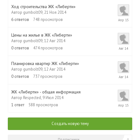
Ход строительства ЖК «Либерти»
Автор
gumbolt09
,
21 Ноя 2014
16
6
ответов
748
просмотров
Апр
2015
Цены на жилье в ЖК «Либерти»
Автор
gumbolt09
,
12 Авг 2014
12
0
ответов
474
просмотров
Авг
2014
Планировка квартир ЖК «Либерти»
Автор
gumbolt09
,
12 Авг 2014
12
0
ответов
737
просмотров
Авг
2014
ЖК «Либерти» - общая информация
Автор
Respected
,
9 Июл 2014
27
1
ответ
588
просмотров
Апр
2015
Создать новую тему
Подписчики
0