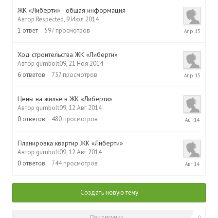
ЖК «Либерти» - общая информация
Автор
Respected
,
9 Июл 2014
27
1
ответ
597
просмотров
Апр
2015
Ход строительства ЖК «Либерти»
Автор
gumbolt09
,
21 Ноя 2014
16
6
ответов
757
просмотров
Апр
2015
Цены на жилье в ЖК «Либерти»
Автор
gumbolt09
,
12 Авг 2014
12
0
ответов
480
просмотров
Авг
2014
Планировка квартир ЖК «Либерти»
Автор
gumbolt09
,
12 Авг 2014
12
0
ответов
744
просмотров
Авг
2014
Создать новую тему
Подписчики
0