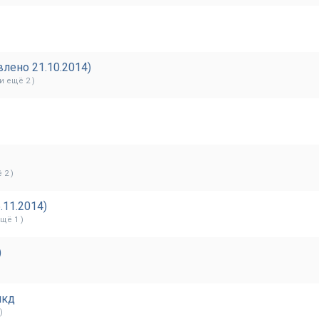
лено 21.10.2014)
(и ещё 2 )
 2 )
.11.2014)
ещё 1 )
)
мкд
)