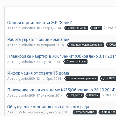
Стадии строительства ЖК "Зенит"
(и ещё 1
Автор
gumbolt09
,
10 ноября, 2014
Строительство
Зенит
Работа управляющей компании
Автор
gumbolt09
,
19 февраля, 2015
Управляющая компания
Обсу
Планировка квартир в ЖК "Зенит" (Обновлено 3.11.2014
Автор
gumbolt09
,
4 августа, 2014
Советский р-он
Информация от совета 35 дома
Автор
gumbolt09
,
13 ноября, 2014
Полезная информация
Дом №35
Получение квартир в доме №35(Обновлено 28.10.2014)
(и ещё 3 )
Автор
gumbolt09
,
17 октября, 2014
Недочеты
Советы
Обсуждение строительства детского сада
Автор
Mr Novostroykin
,
3 декабря, 2015
строительство.
детский са