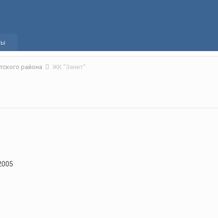
а
ры
тского района
ЖК "Зенит"
 2005