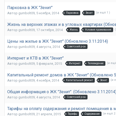
Парковка в ЖК "Зенит"
(и ещё 1 )
Автор
gumbolt09
,
5 ноября, 2014
Парковка
Зенит
Жизнь на верхних этажах и в угловых квартирах (Обнов
Автор
gumbolt09
,
17 октября, 2014
Жизнь
Условия проживания
Цены на жилье в ЖК "Зенит" (Обновлено 3.11.2014)
Автор
gumbolt09
,
4 августа, 2014
Советский р-он
Интернет и КТВ в ЖК "Зенит"
(и ещё
Автор
gumbolt09
,
5 февраля, 2015
Интернет
Телевидение
Капитальный ремонт домов в ЖК "Зенит" (Обновлено 5
(и 
Автор
gumbolt09
,
4 ноября, 2014
Капитальный ремонт
Зенит
Общая информация о ЖК "Зенит". (Обновлено 3.11.2014
Автор
gumbolt09
,
4 августа, 2014
Советский р-он
Тарифы на оплату содержания и ремонт помещения в 
(и ещё 2 
Автор
gumbolt09
,
21 апреля, 2015
Тарифы
Содержание