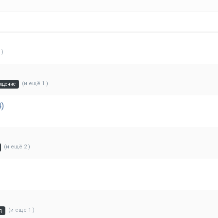
 )
(и ещё 1 )
ждение
)
(и ещё 2 )
(и ещё 1 )
д