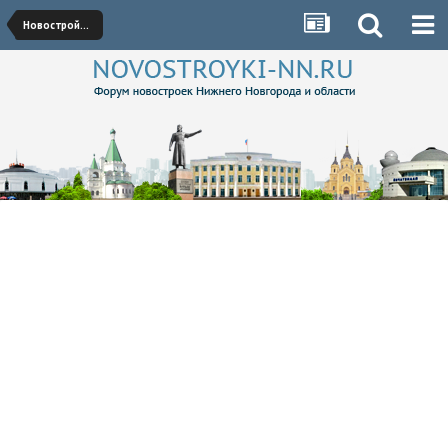
Новостройки Канавинского района