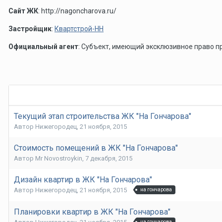
Сайт ЖК
: http://nagoncharova.ru/
Застройщик
:
Квартстрой-НН
Официальный агент
: Субъект, имеющий эксклюзивное право п
Текущий этап строительства ЖК "На Гончарова"
Автор
Нижегородец
,
21 ноября, 2015
Стоимость помещений в ЖК "На Гончарова"
Автор
Mr Novostroykin
,
7 декабря, 2015
Дизайн квартир в ЖК "На Гончарова"
Автор
Нижегородец
,
21 ноября, 2015
на гончарова
Планировки квартир в ЖК "На Гончарова"
на гончарова