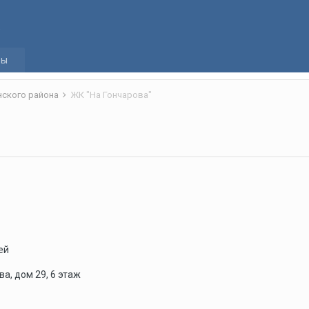
а
ры
нского района
ЖК "На Гончарова"
ей
ва, дом 29, 6 этаж