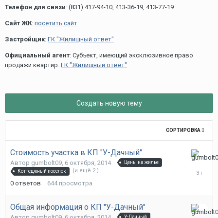
Телефон для связи
: (831) 417-94-10, 413-36-19, 413-77-19
Сайт ЖК
:
посетить сайт
Застройщик
:
ГК "Жилищный ответ"
Официальный агент
: Субъект, имеющий эксклюзивное право
продажи квартир:
ГК "Жилищный ответ"
Создать новую тему
СОРТИРОВКА
Стоимость участка в КП "У-Дачный"
6
Автор
gumbolt09
,
6 октября, 2014
Цены на жилье
октября,
(и ещё 2 )
Коттеджный поселок
2014
0
ответов
644
просмотра
Общая информация о КП "У-Дачный"
6
Автор
gumbolt09
,
6 октября, 2014
У-Дачный