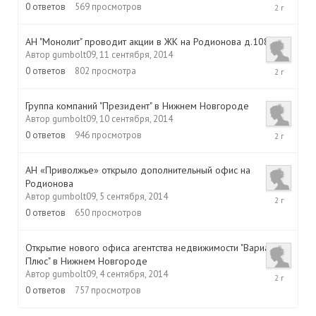
16
0
ответов
569
просмотров
сентября,
2014
АН "Монолит" проводит акции в ЖК на Родионова д.108
Автор
gumbolt09
,
11 сентября, 2014
11
0
ответов
802
просмотра
сентября,
2014
Группа компаний "Президент" в Нижнем Новгороде
Автор
gumbolt09
,
10 сентября, 2014
10
0
ответов
946
просмотров
сентября,
2014
АН «Приволжье» открыло дополнительный офис на
Родионова
5
Автор
gumbolt09
,
5 сентября, 2014
сентября,
0
ответов
650
просмотров
2014
Открытие нового офиса агентства недвижимости "Вариант
Плюс" в Нижнем Новгороде
4
Автор
gumbolt09
,
4 сентября, 2014
сентября,
0
ответов
757
просмотров
2014