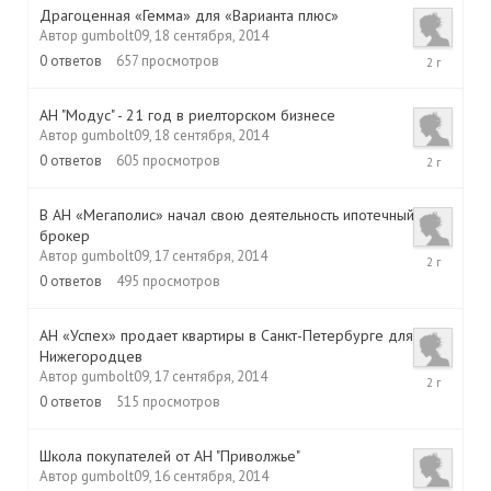
Драгоценная «Гемма» для «Варианта плюс»
Автор
gumbolt09
,
18 сентября, 2014
18
0
ответов
657
просмотров
сентября,
2014
АН "Модус" - 21 год в риелторском бизнесе
Автор
gumbolt09
,
18 сентября, 2014
18
0
ответов
605
просмотров
сентября,
2014
В АН «Мегаполис» начал свою деятельность ипотечный
брокер
17
Автор
gumbolt09
,
17 сентября, 2014
сентября,
0
ответов
495
просмотров
2014
АН «Успех» продает квартиры в Санкт-Петербурге для
Нижегородцев
17
Автор
gumbolt09
,
17 сентября, 2014
сентября,
0
ответов
515
просмотров
2014
Школа покупателей от АН "Приволжье"
Автор
gumbolt09
,
16 сентября, 2014