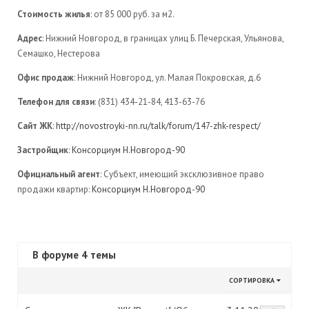
Стоимость жилья
: от 85 000 руб. за м2.
Адрес
: Нижний Новгород, в границах улиц Б. Печерская, Ульянова,
Семашко, Нестерова
Офис продаж
: Нижний Новгород, ул. Малая Покровская, д.6
Телефон для связи
: (831) 434-21-84, 413-63-76
Сайт ЖК
:
http://novostroyki-nn.ru/talk/forum/147-zhk-respect/
Застройщик
:
Консорциум Н.Новгород-90
Официальный агент
: Субъект, имеющий эксклюзивное право
продажи квартир:
Консорциум Н.Новгород-90
В форуме 4 темы
СОРТИРОВКА