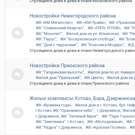
Строящиеся дома и дома в плане Московского района
Новостройки Нижегородского района
ЖК «КМ Мегаполис»
ЖК «КМ Прайм»
ЖК «Пражский
ЖК "Славянский Квартал"
ЖК «ПЯТЬ УГЛОВ»
ЖК "R
ЖК "Монолит"
Жилой дом на ул. Ильинская
ЖК "Ре
ЖК "Парус"
ЖК "Воскресенская слобода"
ЖК "Бла
ЖК "Дом с террасами"
ЖК "Классика-Модерн"
ЖД 
Строящиеся дома и дома в плане Нижегородского райо
Новостройки Приокского района
ЖК "Гагаринские высоты"
Жилой дом по ул. Кемер
Жилой дом "Приокский"
ЖК Цветы
Жилой дом на у
Строящиеся дома и дома в плане Приокского района
Жилые комплексы Кстово, Бора, Дзержинска
ЖК «Времена года»
Жилой дом в г. Кстово, бул. Н
г.Кстово ЖК "Оранжевое небо"
г.Дзержинск, Жилой
г.Дзержинск, ЖК "Зеленый берег"
ЖК "Парк Горького
ЖК "Земляника". г.Кстово
ЖК «Молодежный»
ЖК "
ЖК "Радуга" г.Дзержинск
ЖК «Красная Поляна»
ЖК