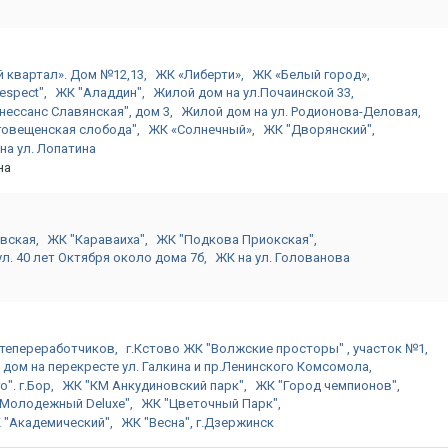
 квартал». Дом №12,13
ЖК «Либерти»
ЖК «Белый город»
espect"
ЖК "Аладдин"
Жилой дом на ул.Почаинской 33
нессанс Славянская", дом 3
Жилой дом на ул. Родионова-Деловая
говещенская слобода"
ЖК «Солнечный»
ЖК "Дворянский"
на ул. Лопатина
на
овская
ЖК "Караваиха"
ЖК "Подкова Приокская"
л. 40 лет Октября около дома 7б
ЖК на ул. Голованова
ефтепереработчиков
г.Кстово ЖК "Волжские просторы" , участок №1
 дом на перекресте ул. Галкина и пр.Ленинского Комсомола
". г.Бор
ЖК "КМ Анкудиновский парк"
ЖК "Город чемпионов"
Молодежный Deluxe"
ЖК "Цветочный Парк"
 "Академический"
ЖК "Весна", г.Дзержинск