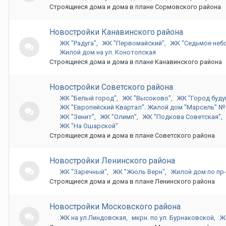
Строящиеся дома и дома в плане Сормовского района
Новостройки Канавинского района
ЖК "Радуга"
ЖК "Первомайский"
ЖК "Седьмое неб
Жилой дом на ул. Конотопская
Строящиеся дома и дома в плане Канавинского района
Новостройки Советского района
ЖК "Белый город"
ЖК "Высоково"
ЖК "Город буду
ЖК "Европейский Квартал". Жилой дом "Марсель" № 
ЖК "Зенит"
ЖК "Олимп"
ЖК "Подкова Советская"
ЖК "На Ошарской"
Строящиеся дома и дома в плане Советского района
Новостройки Ленинского района
ЖК "Заречный"
ЖК "Жюль Верн"
Жилой дом по пр-
Строящиеся дома и дома в плане Ленинского района
Новостройки Московского района
ЖК на ул.Линдовская
мкрн. по ул. Бурнаковской
Ж