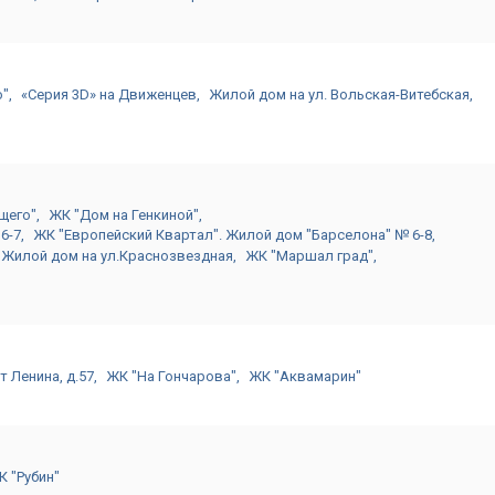
о"
«Серия 3D» на Движенцев
Жилой дом на ул. Вольская-Витебская
щего"
ЖК "Дом на Генкиной"
6-7
ЖК "Европейский Квартал". Жилой дом "Барселона" № 6-8
Жилой дом на ул.Краснозвездная
ЖК "Маршал град"
т Ленина, д.57
ЖК "На Гончарова"
ЖК "Аквамарин"
К "Рубин"