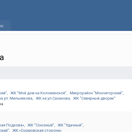
а
ры
а
рий"
ЖК "Мой дом на Коломенской"
Микрорайон "Мончегорский"
а ул. Мельникова
ЖК на ул.Сазанова
ЖК "Северный дворик"
на
кая Подкова»
ЖК "Союзный"
ЖК "Удачный"
ский"
ЖК «Сормовская сторона»