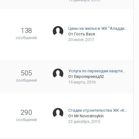
Цены на жилье в ЖК "Аладди…
138
От Гость Вася
сообщений
20 июня, 2017
Услуга по переездам кварти…
505
От
Европереезд52
сообщений
15 марта, 2016
Стадии строительства ЖК «К…
290
От
Mr Novostroykin
сообщений
23 декабря, 2015